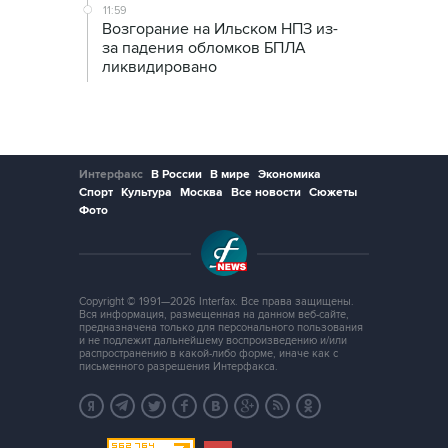
11:59
Возгорание на Ильском НПЗ из-
за падения обломков БПЛА
ликвидировано
Интерфакс
В России
В мире
Экономика
Спорт
Культура
Москва
Все новости
Сюжеты
Фото
Copyright © 1991—2026 Interfax. Все права защищены.
Вся информация, размещенная на данном веб-сайте,
предназначена только для персонального пользования
и не подлежит дальнейшему воспроизведению и/или
распространению в какой-либо форме, иначе как с
письменного разрешения Интерфакса.