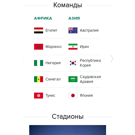
Команды
АФРИКА
АЗИЯ
СЕВЕРНАЯ
АМЕРИКА
Египет
Австралия
Коста-
Рика
Марокко
Иран
Мексика
Республика
Панама
Нигерия
Корея
Саудовская
Сенегал
Аравия
Тунис
Япония
Стадионы