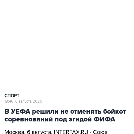
Купить подписку на профессиональную ленту
Подписаться на рассылку главных новостей сайта
Получать оперативные новости в официальном
канале
СПОРТ
18:46, 6 августа 2026
В УЕФА решили не отменять бойкот
соревнований под эгидой ФИФА
Москва. 6 августа. INTERFAX.RU - Союз