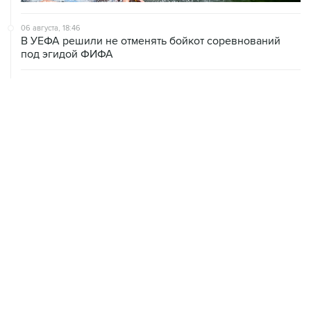
06 августа, 18:46
В УЕФА решили не отменять бойкот соревнований
под эгидой ФИФА
06 августа, 15:54
Мохамед Салах стал игроком "Трабзонспора"
06 августа, 14:28
Футболист Антон Заболотный дисквалифицирован на
полгода за допинг
06 августа, 12:23
"Спартак" объявил о переходе нападающего Даку