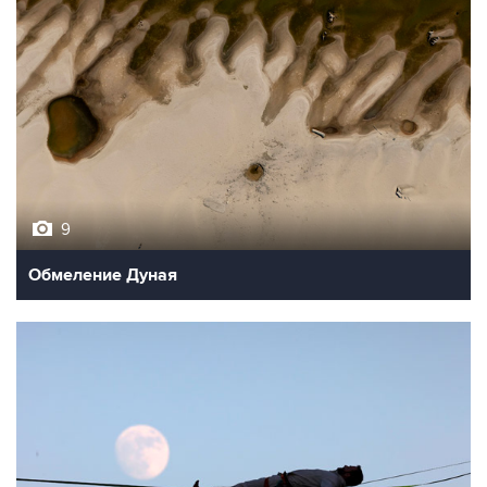
9
Обмеление Дуная