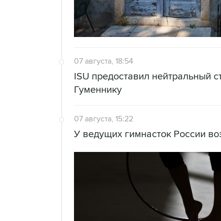
07 августа, 18:54
ISU предоставил нейтральный с
Гуменнику
07 августа, 15:22
У ведущих гимнасток России во