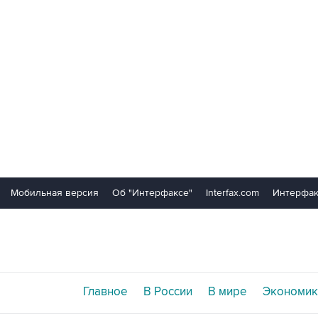
Мобильная версия
Об "Интерфаксе"
Interfax.com
Интерфак
Главное
В России
В мире
Экономик