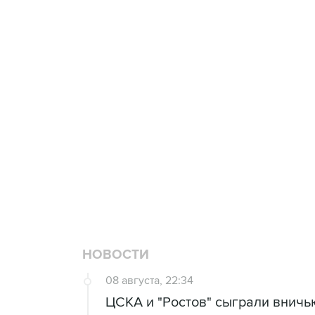
Купить подписку на
Подписа
профессиональную ленту
главных
3 июля 10:45
"Рады возвращению величайшего!" 
Овечкина
5 января 14:03
Евгений Кузнецов стал игроком "Са
НОВОСТИ
08 августа, 22:34
ЦСКА и "Ростов" сыграли вничь