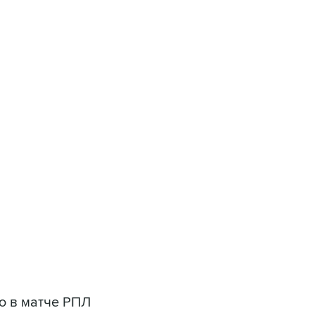
ться на рассылку
Получать оперативные новости
 новостей сайта
в официальном канале
В "Вашингтоне" отреагировали на решение
лавата Юлаева"
ю в матче РПЛ