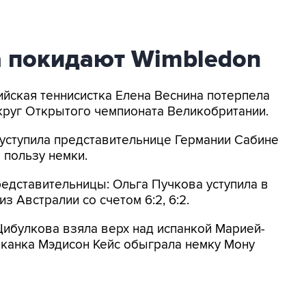
а покидают Wimbledon
ийская теннисистка Елена Веснина потерпела
 круг Открытого чемпионата Великобритании.
уступила представительнице Германии Сабине
в пользу немки.
едставительницы: Ольга Пучкова уступила в
з Австралии со счетом 6:2, 6:2.
Цибулкова взяла верх над испанкой Марией-
ериканка Мэдисон Кейс обыграла немку Мону