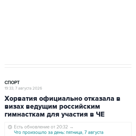
"Рады возвращению величайшего!" В
"Вашингтоне" отреагировали на решение
Овечкина
5 января 14:03
Евгений Кузнецов стал игроком "Салавата
Юлаева"
СПОРТ
19:33, 7 августа 2026
Хорватия официально отказала в
визах ведущим российским
гимнасткам для участия в ЧЕ
Есть обновление от 20:32
→
Что произошло за день: пятница, 7 августа