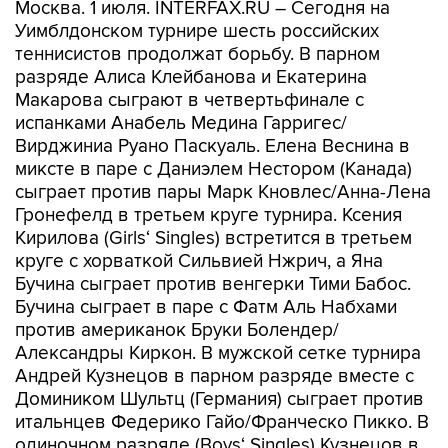
Москва. 1 июля. INTERFAX.RU – Cегодня на
Уимблдонском турнире шесть российских
теннисистов продолжат борьбу. В парном
разряде Алиса Клейбанова и Екатерина
Макарова сыграют в четвертьфинале с
испанками Анабель Медина Гарригес/
Вирджиниа Руано Паскуаль. Елена Веснина в
миксте в паре с Даниэлем Нестором (Канада)
сыграет против пары Марк Кновлес/Анна-Лена
Гронефелд в третьем круге турнира. Ксения
Кирилова (Girls‘ Singles) встретится в третьем
круге с хорваткой Сильвией Нжрич, а Яна
Бучина сыграет против венгерки Тими Бабос.
Бучина сыграет в паре с Фатм Аль Набхами
против американок Бруки Болендер/
Александры Киркон. В мужской сетке турнира
Андрей Кузнецов в парном разряде вместе с
Домиником Шультц (Германия) сыграет против
итальнцев Федерико Гайо/Франческо Пикко. В
одиночном разряде (Boys‘ Singles) Кузнецов в