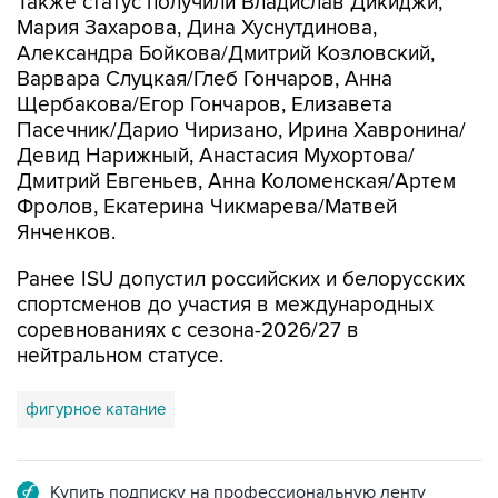
Также статус получили Владислав Дикиджи,
Мария Захарова, Дина Хуснутдинова,
Александра Бойкова/Дмитрий Козловский,
Варвара Слуцкая/Глеб Гончаров, Анна
Щербакова/Егор Гончаров, Елизавета
Пасечник/Дарио Чиризано, Ирина Хавронина/
Девид Нарижный, Анастасия Мухортова/
Дмитрий Евгеньев, Анна Коломенская/Артем
Фролов, Екатерина Чикмарева/Матвей
Янченков.
Ранее ISU допустил российских и белорусских
спортсменов до участия в международных
соревнованиях с сезона-2026/27 в
нейтральном статусе.
фигурное катание
Купить подписку на профессиональную ленту