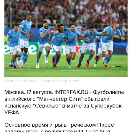
Фото: Chris Brunskill/Fantasista/Getty Images
Москва. 17 августа. INTERFAX.RU - Футболисты
английского "Манчестер Сити" обыграли
испанскую "Севилью" в матче за Суперкубок
УЕФА.
Основное время игры в греческом Пирее
завершилось с результатом 1:1. Счёт был