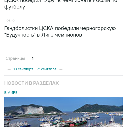
ЦСКА победил "Уфу" в чемпионате России по
футболу
06:10
Гандболистки ЦСКА победили черногорскую
"Будучность" в Лиге чемпионов
Страницы
1
←
→
19 сентября
21 сентября
НОВОСТИ В РАЗДЕЛАХ
В МИРЕ