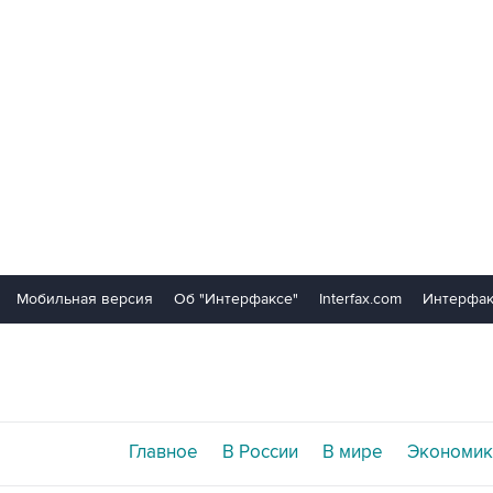
Мобильная версия
Об "Интерфаксе"
Interfax.com
Интерфак
Главное
В России
В мире
Экономик