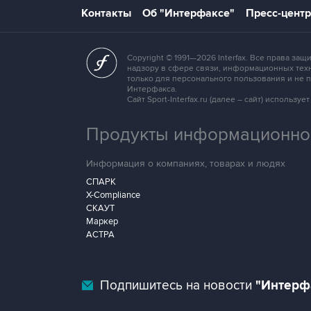
Контакты
Об "Интерфаксе"
Пресс-центр
Copyright © 1991—2026 Interfax. Все права 
надзору в сфере связи, информационных техн
только для персонального пользования и не
Интерфакса.
Сайт Sport-Interfax.ru (далее – сайт) исполь
Продукты информационной
Информация о компаниях, товарах и людях
СПАРК
X-Compliance
СКАУТ
Маркер
АСТРА
Подпишитесь на новости
"Интерф