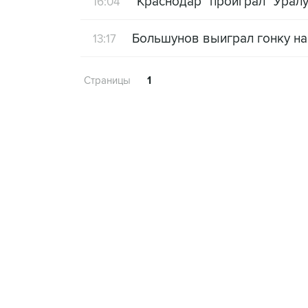
"Краснодар" проиграл "Уралу
16:04
Большунов выиграл гонку на 
13:17
Страницы
1