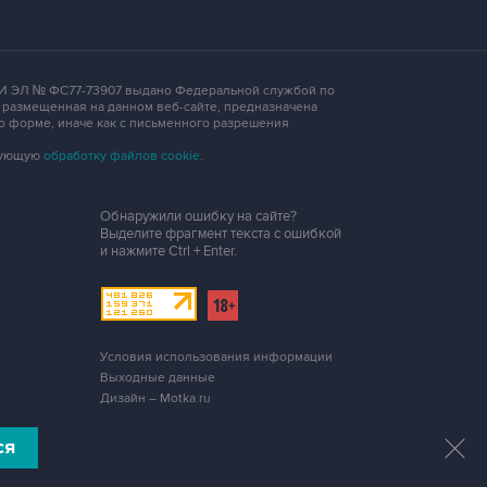
 СМИ ЭЛ № ФС77-73907 выдано Федеральной службой по
, размещенная на данном веб-сайте, предназначена
о форме, иначе как с письменного разрешения
едующую
обработку файлов cookie
.
Обнаружили ошибку на сайте?
Выделите фрагмент текста с ошибкой
и нажмите
Ctrl + Enter
.
Условия использования информации
Выходные данные
Дизайн – Motka.ru
ся