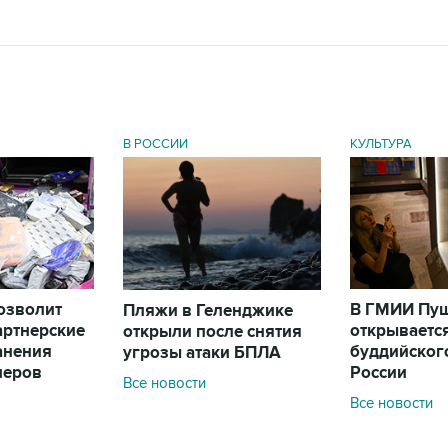
В РОССИИ
КУЛЬТУРА
позволит
В ГМИИ Пу
Пляжи в Геленджике
артнерские
открываетс
открыли после снятия
анения
буддийского
угрозы атаки БПЛА
леров
России
Все новости
Все новости