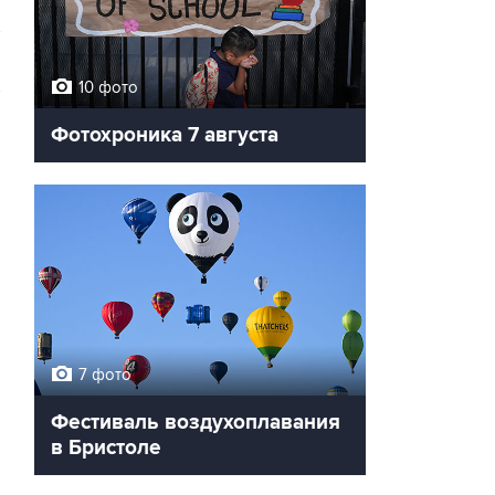
10 фото
→
Фотохроника 7 августа
7 фото
Фестиваль воздухоплавания
в Бристоле