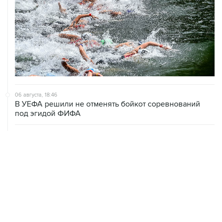
06 августа, 18:46
В УЕФА решили не отменять бойкот соревнований
под эгидой ФИФА
06 августа, 15:54
Мохамед Салах стал игроком "Трабзонспора"
06 августа, 14:28
Футболист Антон Заболотный дисквалифицирован на
полгода за допинг
06 августа, 12:23
"Спартак" объявил о переходе нападающего Даку