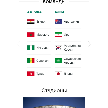
Команды
АФРИКА
АЗИЯ
СЕВЕРНАЯ
АМЕРИКА
Египет
Австралия
Коста-
Рика
Марокко
Иран
Мексика
Республика
Панама
Нигерия
Корея
Саудовская
Сенегал
Аравия
Тунис
Япония
Стадионы