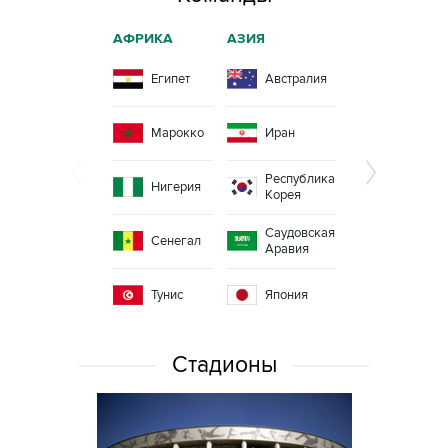
АФРИКА
АЗИЯ
СЕВЕРНАЯ
АМЕРИКА
Египет
Австралия
Коста-
Рика
Марокко
Иран
Мексика
Республика
Панама
Нигерия
Корея
Саудовская
Сенегал
Аравия
Тунис
Япония
Стадионы