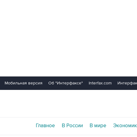
Мобильная версия
Об "Интерфаксе"
Interfax.com
Интерфак
Главное
В России
В мире
Экономик