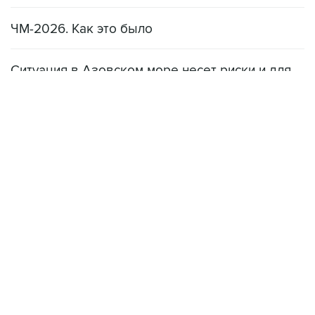
ЧМ-2026. Как это было
Ситуация в Азовском море несет риски и для
мирового рынка, и для российских аграриев
НОВОСТИ
08 августа, 22:34
ЦСКА и "Ростов" сыграли вничью в матче РПЛ
08 августа, 20:11
"Локомотив" продолжил безвыигрышную серию в РПЛ