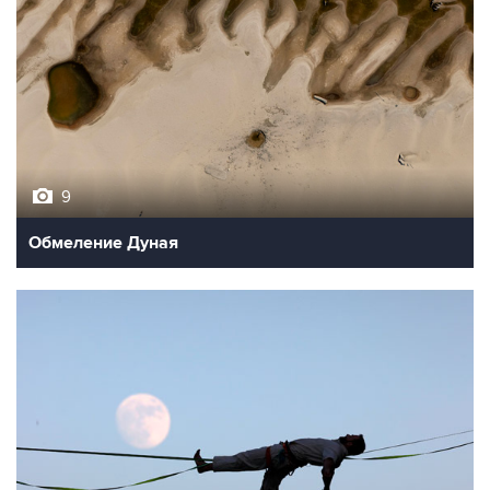
9
Обмеление Дуная