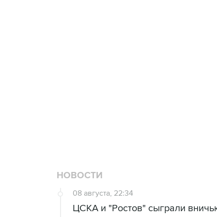
Купить подписку на
Подписа
профессиональную ленту
главных
3 июля 10:45
"Рады возвращению величайшего!" 
Овечкина
5 января 14:03
Евгений Кузнецов стал игроком "Са
НОВОСТИ
08 августа, 22:34
ЦСКА и "Ростов" сыграли вничь