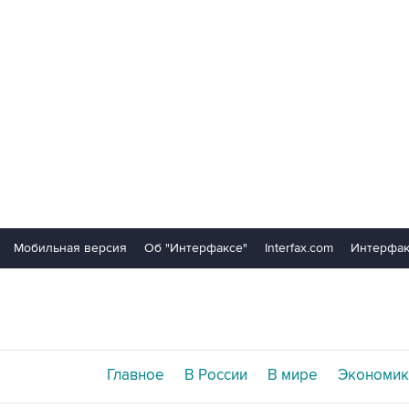
Мобильная версия
Об "Интерфаксе"
Interfax.com
Интерфак
Главное
В России
В мире
Экономик