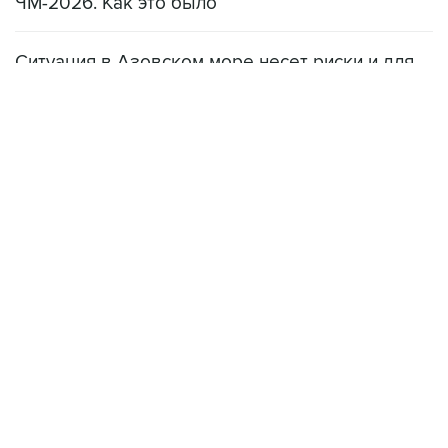
ЧМ-2026. Как это было
Ситуация в Азовском море несет риски и для
мирового рынка, и для российских аграриев
НОВОСТИ
08 августа, 22:34
ЦСКА и "Ростов" сыграли вничью в матче РПЛ
08 августа, 20:11
"Локомотив" продолжил безвыигрышную серию в РПЛ