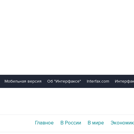
Мобильная версия
Об "Интерфаксе"
Interfax.com
Интерфак
Главное
В России
В мире
Экономик