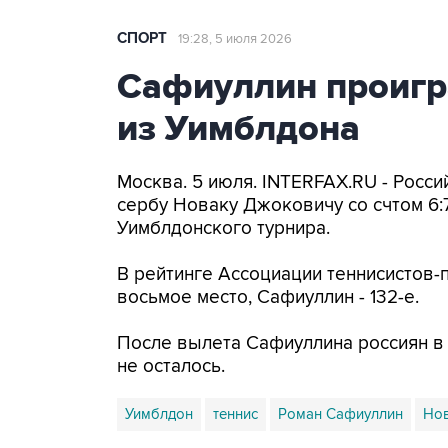
СПОРТ
19:28, 5 июля 2026
Сафиуллин проигр
из Уимблдона
Москва. 5 июля. INTERFAX.RU - Росс
сербу Новаку Джоковичу со счтом 6:7 (
Уимблдонского турнира.
В рейтинге Ассоциации теннисистов
восьмое место, Сафиуллин - 132-е.
После вылета Сафиуллина россиян в 
не осталось.
Уимблдон
теннис
Роман Сафиуллин
Но