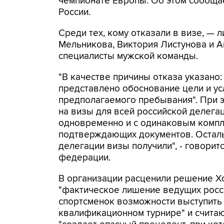
чемпионате Европы. Об этом сообща
России.
Среди тех, кому отказали в визе, —
Мельникова, Виктория Листунова и А
специалисты мужской команды.
"В качестве причины отказа указано:
представлено обоснование цели и у
предполагаемого пребывания". При 
на визы для всей российской делега
одновременно и с одинаковым комп
подтверждающих документов. Остал
делегации визы получили", - говорит
федерации.
В организации расценили решение Х
"фактическое лишение ведущих росс
спортсменок возможности выступить
квалификационном турнире" и считаю