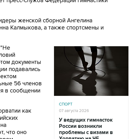
ет пресс-служба Федерации гимнастики
 лидеры женской сборной Ангелина
нна Калмыкова, а также спортсмены и
 "Не
словий
этом документы
ции подавались
лектом
ьные 56 членов
ся в сообщении
СПОРТ
орватии как
07 августа 2026
ийских
У ведущих гимнасток
 на
России возникли
т, что оно
проблемы с визами в
Хорватию на ЧЕ