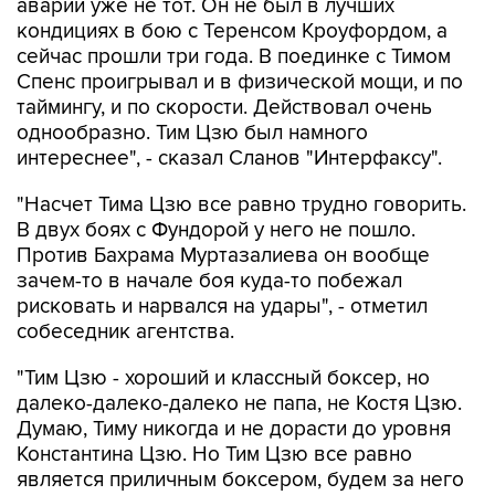
аварии уже не тот. Он не был в лучших
кондициях в бою с Теренсом Кроуфордом, а
сейчас прошли три года. В поединке с Тимом
Спенс проигрывал и в физической мощи, и по
таймингу, и по скорости. Действовал очень
однообразно. Тим Цзю был намного
интереснее", - сказал Сланов "Интерфаксу".
"Насчет Тима Цзю все равно трудно говорить.
В двух боях с Фундорой у него не пошло.
Против Бахрама Муртазалиева он вообще
зачем-то в начале боя куда-то побежал
рисковать и нарвался на удары", - отметил
собеседник агентства.
"Тим Цзю - хороший и классный боксер, но
далеко-далеко-далеко не папа, не Костя Цзю.
Думаю, Тиму никогда и не дорасти до уровня
Константина Цзю. Но Тим Цзю все равно
является приличным боксером, будем за него