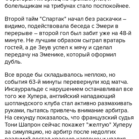
болельщикам на трибунах стало поспокойнее.
Второй тайм "Спартак" начал без раскачки –
видимо, подействовала беседа с Эмери в
перерыве – второй гол был забит уже на 48-й
минуте. Не лучшим образом сыграл вратарь
гостей, а де Зеув успел к мячу и сделал
передачу на Эменике, который оформил
дубль.
Все вроде бы складывалось неплохо, но
события 63-й минуты перевернули ход матча.
Инсаурральде с нарушением останавливал все
того же Хупера, английский нападающий
шотландского клуба стал активно размахивать
руками, пытаясь привлечь внимание арбитра.
На секунду показалось, что французский судья
Тони Шапрон сейчас покажет "желтую" Хуперу
за симуляцию, но арбитр после недолгих