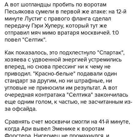
А вот шотландцы пробить по воротам
Песьякова сумели в первой же атаке: на 12-й
минуте Лустиг с правого фланга сделал
передачу Гэри Хуперу, который тут же
отправил мяч мимо вратаря москвичей. 1:0
повел "Селтик".
Как показалось, это подхлестнуло "Спартак",
хозяева с удвоенной энергией устремились
вперед, но снова прессинг ни к чему не
приводил. "Красно-белые" подавали один
стандарт за другим, но ни штрафные, ни
угловые не приносили им результат. А вот
очередная контратака "Селтика" закончилась
еще одним голом, к частью, не засчитанным из-
за офсайда.
Сравнять счет москвичи смогли на 41-й минуте,
когда Ари вывел Эменике к воротам
Форстера. Нигериец не промахнулся, и