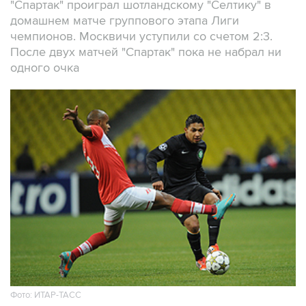
"Спартак" проиграл шотландскому "Селтику" в
домашнем матче группового этапа Лиги
чемпионов. Москвичи уступили со счетом 2:3.
После двух матчей "Спартак" пока не набрал ни
одного очка
Фото: ИТАР-ТАСС