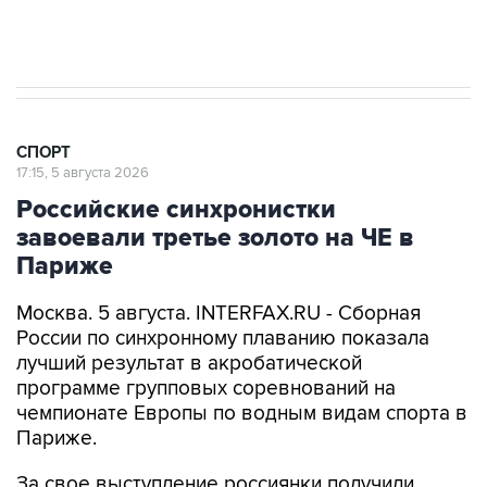
Guardian пишет, что в Европе ищут замену
президенту ФИФА Инфантино
СПОРТ
17:15, 5 августа 2026
Российские синхронистки
завоевали третье золото на ЧЕ в
Париже
Москва. 5 августа. INTERFAX.RU - Сборная
России по синхронному плаванию показала
лучший результат в акробатической
программе групповых соревнований на
чемпионате Европы по водным видам спорта в
Париже.
За свое выступление россиянки получили