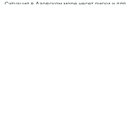
Ситуация в Азовском море несет риски и для
мирового рынка, и для российских аграриев
НОВОСТИ
08 августа, 22:34
ЦСКА и "Ростов" сыграли вничью в матче РПЛ
08 августа, 20:11
"Локомотив" продолжил безвыигрышную серию в РПЛ