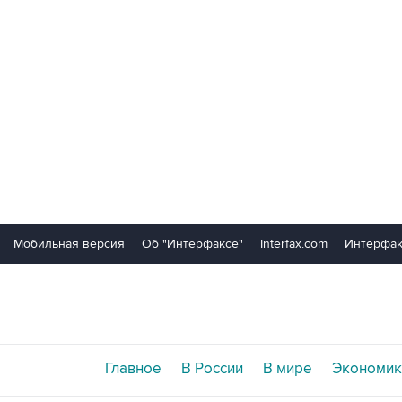
Мобильная версия
Об "Интерфаксе"
Interfax.com
Интерфак
Главное
В России
В мире
Экономик