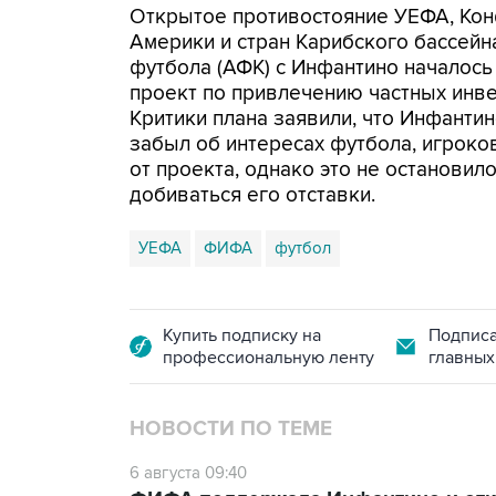
Открытое противостояние УЕФА, Ко
Америки и стран Карибского бассей
футбола (АФК) с Инфантино началось
проект по привлечению частных инв
Критики плана заявили, что Инфанти
забыл об интересах футбола, игроко
от проекта, однако это не останови
добиваться его отставки.
УЕФА
ФИФА
футбол
Купить подписку на
Подписа
профессиональную ленту
главных
НОВОСТИ ПО ТЕМЕ
6 августа 09:40