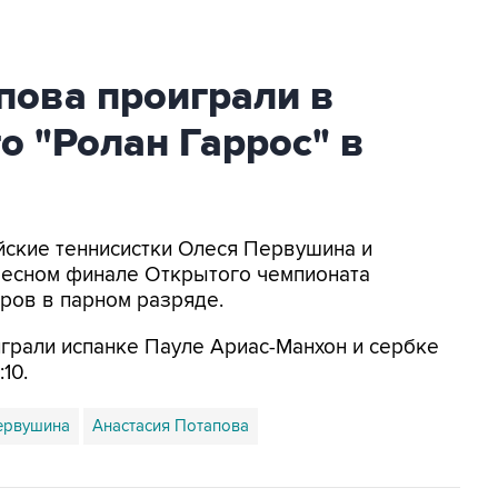
пова проиграли в
 "Ролан Гаррос" в
ийские теннисистки Олеся Первушина и
кресном финале Открытого чемпионата
оров в парном разряде.
грали испанке Пауле Ариас-Манхон и сербке
10.
ервушина
Анастасия Потапова