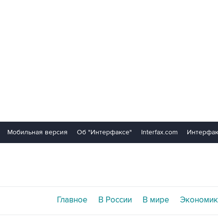
Мобильная версия
Об "Интерфаксе"
Interfax.com
Интерфак
Главное
В России
В мире
Экономик