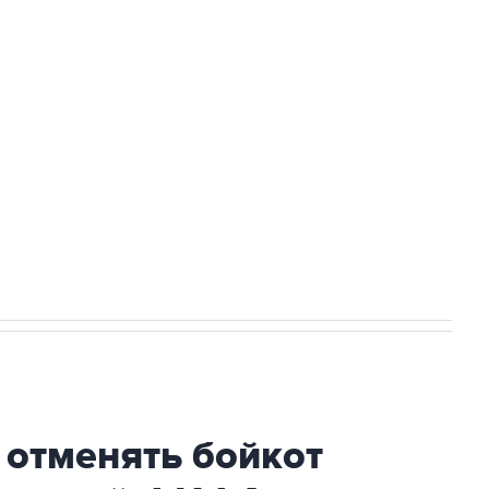
ться на рассылку
Получать оперативные новости
 новостей сайта
в официальном канале
 отменять бойкот