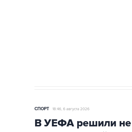
Купить подписку на
Подписа
профессиональную ленту
главных
СПОРТ
18:46, 6 августа 2026
В УЕФА решили не