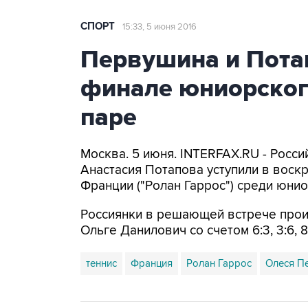
СПОРТ
15:33, 5 июня 2016
Первушина и Пота
финале юниорского
паре
Москва. 5 июня. INTERFAX.RU - Росс
Анастасия Потапова уступили в вос
Франции ("Ролан Гаррос") среди юни
Россиянки в решающей встрече прои
Ольге Данилович со счетом 6:3, 3:6, 8:
теннис
Франция
Ролан Гаррос
Олеся П