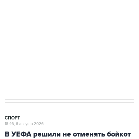
Купить подписку на профессиональную ленту
Подписаться на рассылку главных новостей сайта
Получать оперативные новости в официальном
канале
СПОРТ
18:46, 6 августа 2026
В УЕФА решили не отменять бойкот