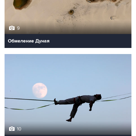
9
Обмеление Дуная
10