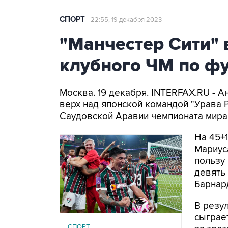
СПОРТ
22:55, 19 декабря 2023
"Манчестер Сити"
клубного ЧМ по ф
Москва. 19 декабря. INTERFAX.RU - А
верх над японской командой "Урава 
Саудовской Аравии чемпионата мира 
На 45+1
Мариуса
пользу 
девять 
Барнар
В резу
сыграет
СПОРТ