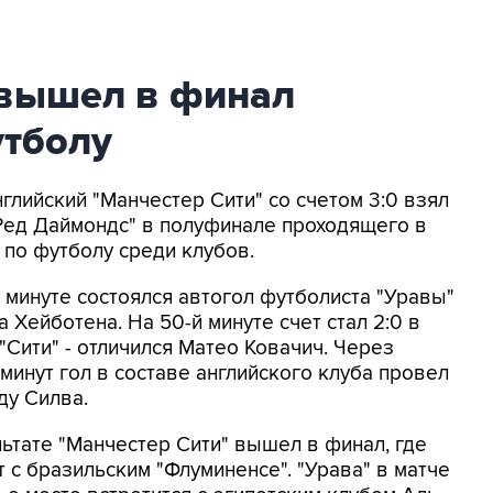
 вышел в финал
утболу
нглийский "Манчестер Сити" со счетом 3:0 взял
Ред Даймондс" в полуфинале проходящего в
по футболу среди клубов.
 минуте состоялся автогол футболиста "Уравы"
 Хейботена. На 50-й минуте счет стал 2:0 в
"Сити" - отличился Матео Ковачич. Через
минут гол в составе английского клуба провел
ду Силва.
льтате "Манчестер Сити" вышел в финал, где
 с бразильским "Флуминенсе". "Урава" в матче