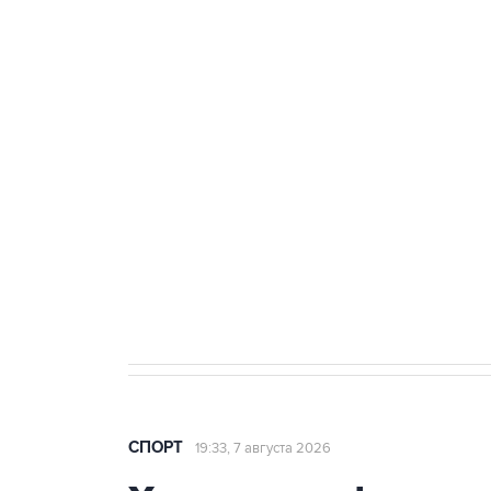
Купить подписку на
Подписа
профессиональную ленту
главных
3 июля 10:45
"Рады возвращению величайшего!" 
Овечкина
5 января 14:03
Евгений Кузнецов стал игроком "Са
СПОРТ
19:33, 7 августа 2026