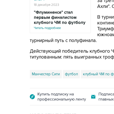
за трет
18 декабря 2023
Ахли". 
"Флуминенсе" стал
В турн
первым финалистом
клубного ЧМ по футболу
контин
Читать подробнее
Триумф
южноам
турнирный путь с полуфинала.
Действующий победитель клубного ЧМ
титулованным: пять выигранных троф
Манчестер Сити
футбол
клубный ЧМ по ф
Купить подписку на
Подписа
профессиональную ленту
главных