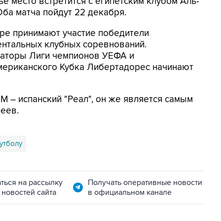
ье место встретится с египетским клубом Аль-
Оба матча пойдут 22 декабря.
ире принимают участие победители
ентальных клубных соревнований.
аторы Лиги чемпионов УЕФА и
ериканского Кубка Либертадорес начинают
 – испанский "Реал", он же является самым
еев.
утболу
ться на рассылку
Получать оперативные новости
 новостей сайта
в официальном канале