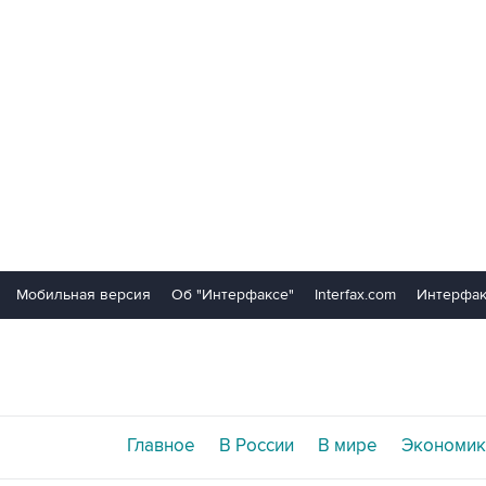
Мобильная версия
Об "Интерфаксе"
Interfax.com
Интерфак
Главное
В России
В мире
Экономик