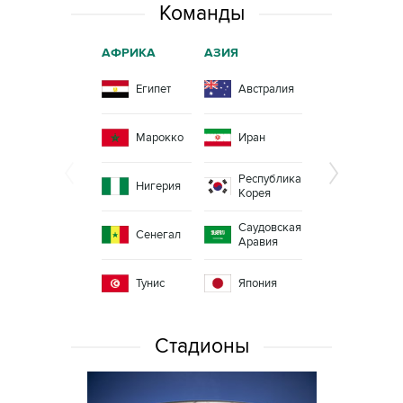
Команды
АФРИКА
АЗИЯ
СЕВЕРНАЯ
АМЕРИКА
Египет
Австралия
Коста-
Рика
Марокко
Иран
Мексика
Республика
Панама
Нигерия
Корея
Саудовская
Сенегал
Аравия
Тунис
Япония
Стадионы