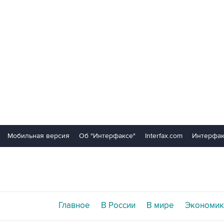
Мобильная версия
Об "Интерфаксе"
Interfax.com
Интерфак
Главное
В России
В мире
Экономик