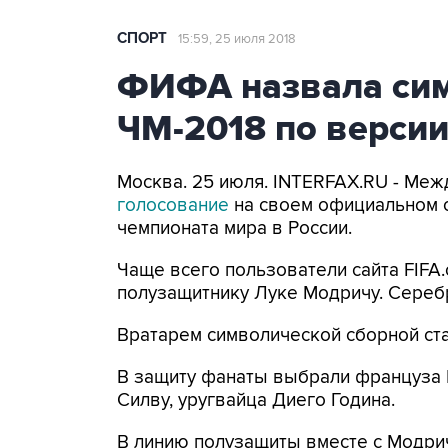
СПОРТ
15:59, 25 июля 2018
ФИФА назвала си
ЧМ-2018 по верси
Москва. 25 июля. INTERFAX.RU - Ме
голосование
на своем официальном 
чемпионата мира в России.
Чаще всего пользователи сайта FIFA
полузащитнику Луке Модричу. Сереб
Вратарем символической сборной стал
В защиту фанаты выбрали француза 
Силву, уругвайца Диего Година.
В линию полузащиты вместе с Модри