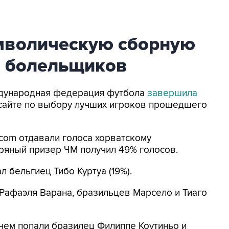
мволическую сборную
и болельщиков
ждународная федерация футбола
завершила
сайте по выбору лучших игроков прошедшего
.com отдавали голоса хорватскому
ряный призер ЧМ получил 49% голосов.
 бельгиец Тибо Куртуа (19%).
Рафаэля Варана, бразильцев Марсело и Тиаго
чем попали бразилец Филиппе Коутиньо и