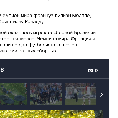
 чемпион мира француз Килиан Мбаппе,
Криштиану Роналду.
ной оказалось игроков сборной Бразилии —
четвертьфинале. Чемпион мира Франция и
али по два футболиста, а всего в
ки семи разных сборных.
18
12