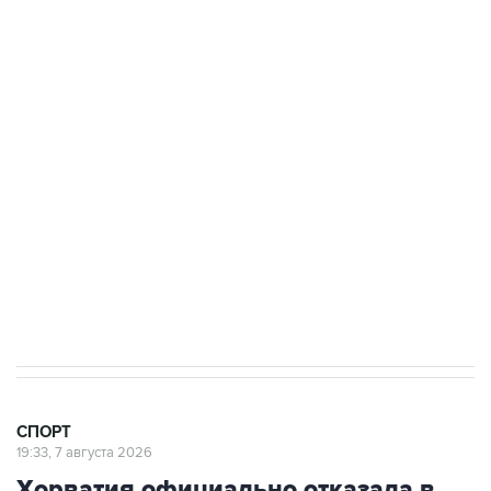
канале
3 июля 10:45
"Рады возвращению величайшего!" В
"Вашингтоне" отреагировали на решение
Овечкина
5 января 14:03
Евгений Кузнецов стал игроком "Салавата
Юлаева"
СПОРТ
19:33, 7 августа 2026
Хорватия официально отказала в