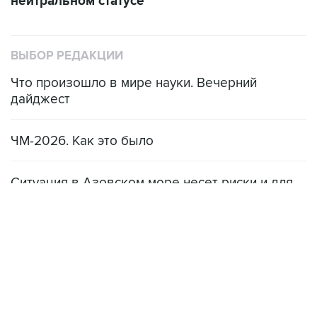
нейтральном статусе
ВЫБОР РЕДАКЦИИ
Что произошло в мире науки. Вечерний
дайджест
ЧМ-2026. Как это было
Ситуация в Азовском море несет риски и для
мирового рынка, и для российских аграриев
НОВОСТИ
08 августа, 22:34
ЦСКА и "Ростов" сыграли вничью в матче РПЛ