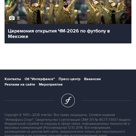
8
Церемония открытия ЧМ-2026 по футболу в
Мексике
Контакты
Об "Интерфаксе"
Пресс-центр
Вакансии
Реклама на сайте
Мероприятия
Copyright © 1991—2026 Interfax. Все права защищены. Сетевое издание
"Интерфакс-Спорт". Свидетельство о регистрации СМИ ЭЛ № ФС77-73907 выдано
Федеральной службой по надзору в сфере связи, информационных технологий и
массовых коммуникаций (Роскомнадзор) 12.10.2018. Вся информация,
размещенная на данном веб-сайте, предназначена только для персонального
пользования и не подлежит дальнейшему воспроизведению и/или