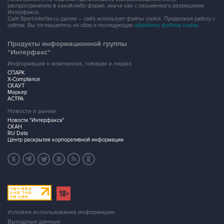
распространению в какой-либо форме, иначе как с письменного разрешения
Интерфакса.
Сайт Sport-Interfax.ru (далее – сайт) использует файлы cookie. Продолжая работу с
сайтом, Вы соглашаетесь на сбор и последующую
обработку файлов cookie
.
Продукты информационной группы
"Интерфакс"
Информация о компаниях, товарах и людях
СПАРК
X-Compliance
СКАУТ
Маркер
АСТРА
Новости и рынки
Новости "Интерфакса"
СКАН
RU Data
Центр раскрытия корпоративной информации
Условия использования информации
Выходные данные