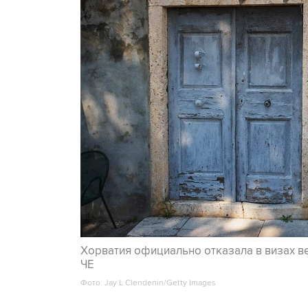
Хорватия официально отказала в визах в
ЧЕ
Фото: Jay L Clendenin/Getty Images