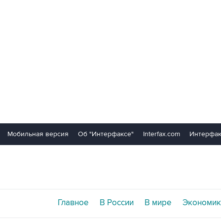
Мобильная версия
Об "Интерфаксе"
Interfax.com
Интерфак
Главное
В России
В мире
Экономик