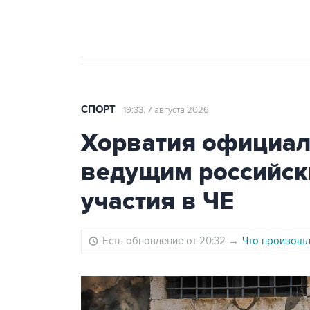
Евгений Кузнецов стал игроком "Са
СПОРТ
19:33, 7 августа 2026
Хорватия официаль
ведущим российск
участия в ЧЕ
Есть обновление от 20:32
→
Что произошло