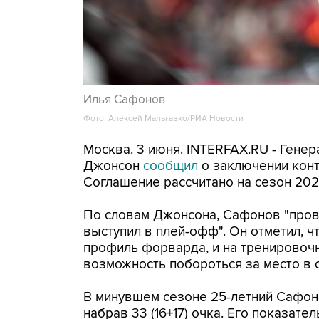
Илья Сафонов
Фото: Алексей Мальгавко/РИА Новости
Москва. 3 июня. INTERFAX.RU - Гене
Джонсон
сообщил
о заключении кон
Соглашение рассчитано на сезон 2026
По словам Джонсона, Сафонов "пров
выступил в плей-офф". Он отметил, ч
профиль форварда, и на тренировоч
возможность побороться за место в 
В минувшем сезоне 25-летний Сафоно
набрав 33 (16+17) очка. Его показате