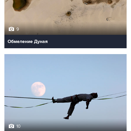
9
Обмеление Дуная
10