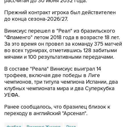
рассчитан до 30 июня 2032 года.
Прежний контракт игрока был действителен
до конца сезона-2026/27.
Винисиус перешел в "Реал" из бразильского
"Фламенго" летом 2018 года в возрасте 18 лет.
За это время он провел за команду 375 матчей
во всех турнирах, отметившись 128 забитыми
мячами и 100 результативными передачами.
В составе "Реала" Винисиус выиграл 14
трофеев, включая две победы в Лиге
чемпионов, три титула чемпиона Испании, два
клубных чемпионата мира и два Суперкубка
УЕФА.
Ранее сообщалось, что бразилец близок к
переходу в английский "Арсенал".
футбол
Винисиус Жуниор
Реал