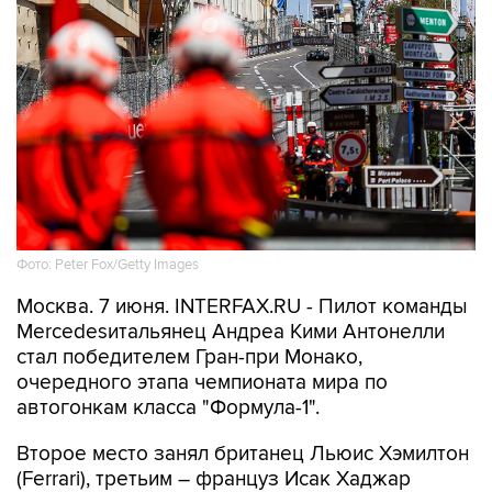
Фото: Peter Fox/Getty Images
Москва. 7 июня. INTERFAX.RU - Пилот команды
Mercedesитальянец Андреа Кими Антонелли
стал победителем Гран-при Монако,
очередного этапа чемпионата мира по
автогонкам класса "Формула-1".
Второе место занял британец Льюис Хэмилтон
(Ferrari), третьим – француз Исак Хаджар