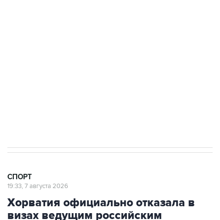
3 июля 10:45
"Рады возвращению величайшего!" В
"Вашингтоне" отреагировали на решение
Овечкина
5 января 14:03
Евгений Кузнецов стал игроком "Салавата
Юлаева"
СПОРТ
19:33, 7 августа 2026
Хорватия официально отказала в
визах ведущим российским