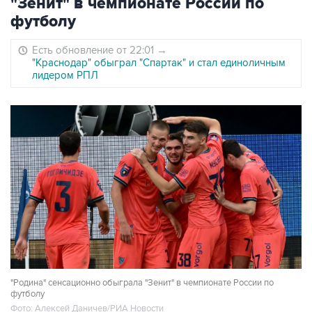
"Зенит" в чемпионате России по
футболу
Есть обновление от 22:01
→
"Краснодар" обыграл "Спартак" и стал единоличным
лидером РПЛ
"Родина" сенсационно обыграла "Зенит" в чемпионате России по
футболу
Фото: Алексей Даничев/РИА Новости