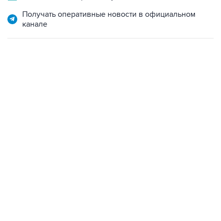
Получать оперативные новости в официальном
канале
19:33, 7 августа 2026
Есть обновление от 20:32
→
Что произошло за день: пятница, 7 августа