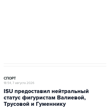
Подписаться на рассылку главных новостей сайта
Получать оперативные новости в официальном
канале
7 августа 15:22
У ведущих гимнасток России возникли
проблемы с визами в Хорватию на ЧЕ
СПОРТ
18:54, 7 августа 2026
ISU предоставил нейтральный
статус фигуристам Валиевой,
Трусовой и Гуменнику