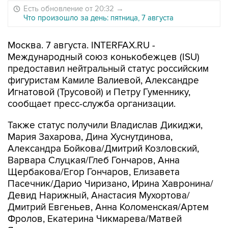
Есть обновление от 20:32
→
Что произошло за день: пятница, 7 августа
Москва. 7 августа. INTERFAX.RU -
Международный союз конькобежцев (ISU)
предоставил нейтральный статус российским
фигуристам Камиле Валиевой, Александре
Игнатовой (Трусовой) и Петру Гуменнику,
сообщает пресс-служба организации.
Также статус получили Владислав Дикиджи,
Мария Захарова, Дина Хуснутдинова,
Александра Бойкова/Дмитрий Козловский,
Варвара Слуцкая/Глеб Гончаров, Анна
Щербакова/Егор Гончаров, Елизавета
Пасечник/Дарио Чиризано, Ирина Хавронина/
Девид Нарижный, Анастасия Мухортова/
Дмитрий Евгеньев, Анна Коломенская/Артем
Фролов, Екатерина Чикмарева/Матвей