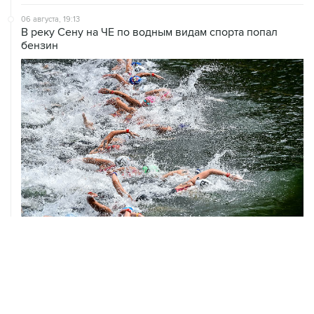
06 августа, 19:13
В реку Сену на ЧЕ по водным видам спорта попал
бензин
06 августа, 18:46
В УЕФА решили не отменять бойкот соревнований
под эгидой ФИФА
06 августа, 15:54
Мохамед Салах стал игроком "Трабзонспора"