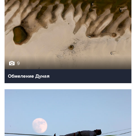
9
Обмеление Дуная