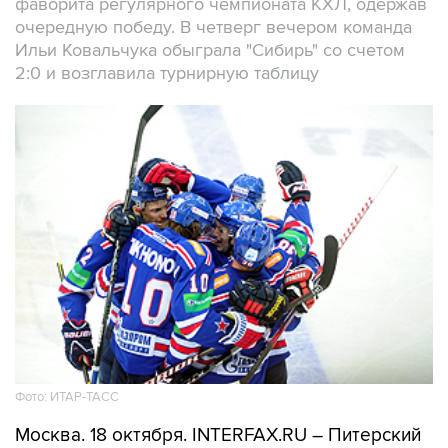
фаворита регулярного чемпионата КХЛ, одержав
очередную победу. В четверг вечером команда
Ильи Ковальчука обыграла "Сибирь" со счетом
2:0 и возглавила турнирную таблицу
Фото: ИТАР-ТАСС
Москва. 18 октября. INTERFAX.RU – Питерский