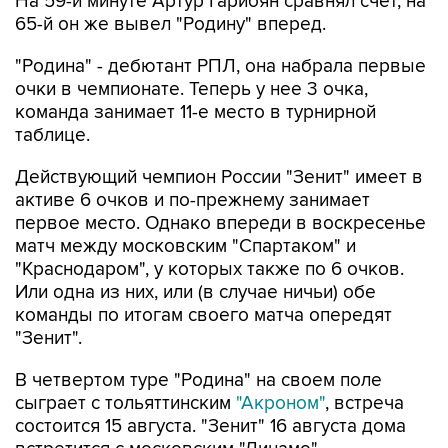
На 59-й минуте Артур Гарибян сравнял счет, на
65-й он же вывел "Родину" вперед.
"Родина" - дебютант РПЛ, она набрала первые
очки в чемпионате. Теперь у нее 3 очка,
команда занимает 11-е место в турнирной
таблице.
Действующий чемпион России "Зенит" имеет в
активе 6 очков и по-прежнему занимает
первое место. Однако впереди в воскресенье
матч между московским "Спартаком" и
"Краснодаром", у которых также по 6 очков.
Или одна из них, или (в случае ничьи) обе
команды по итогам своего матча опередят
"Зенит".
В четвертом туре "Родина" на своем поле
сыграет с тольяттинским
"Акроном"
, встреча
состоится 15 августа. "Зенит" 16 августа дома