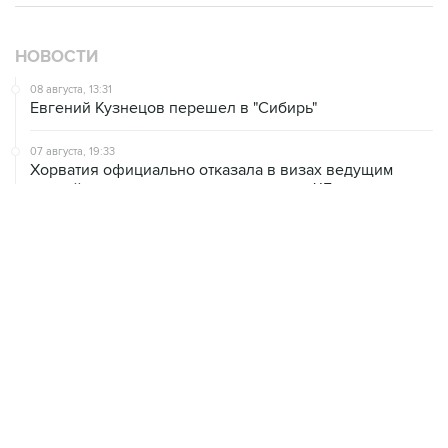
НОВОСТИ
08 августа, 13:31
Евгений Кузнецов перешел в "Сибирь"
07 августа, 19:33
Хорватия официально отказала в визах ведущим
российским гимнасткам для участия в ЧЕ