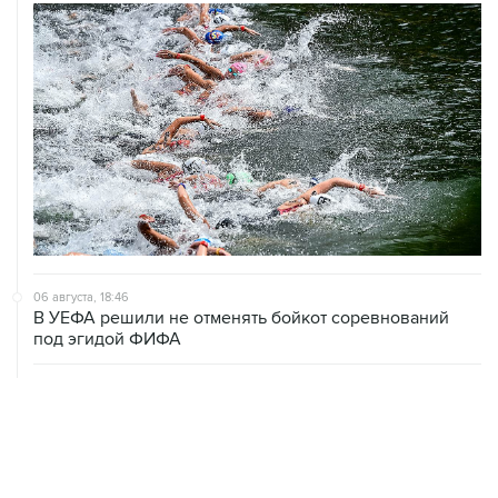
06 августа, 18:46
В УЕФА решили не отменять бойкот соревнований
под эгидой ФИФА
06 августа, 15:54
Мохамед Салах стал игроком "Трабзонспора"
06 августа, 14:28
Футболист Антон Заболотный дисквалифицирован на
полгода за допинг