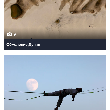
9
Обмеление Дуная