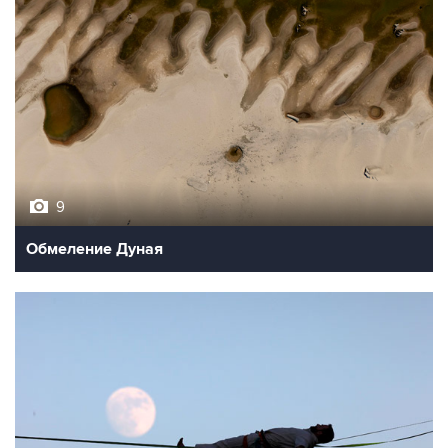
9
Обмеление Дуная