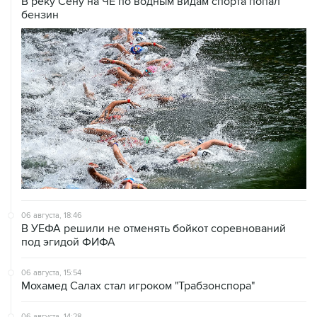
В реку Сену на ЧЕ по водным видам спорта попал
бензин
06 августа, 18:46
В УЕФА решили не отменять бойкот соревнований
под эгидой ФИФА
06 августа, 15:54
Мохамед Салах стал игроком "Трабзонспора"
06 августа, 14:28