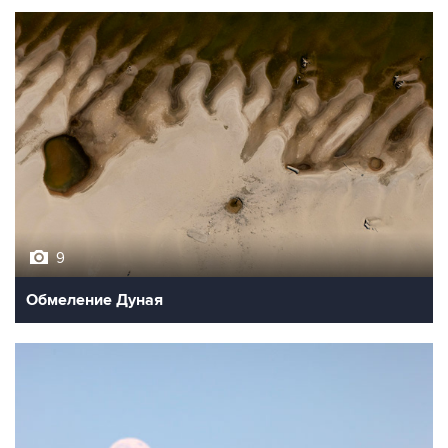
9
Обмеление Дуная