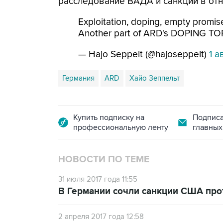
расследование ВАДА и санкции в отн
Exploitation, doping, empty promise
Another part of ARD's DOPING TOP
— Hajo Seppelt (@hajoseppelt)
1 а
Германия
ARD
Хайо Зеппельт
Купить подписку на
Подписа
профессиональную ленту
главных
НОВОСТИ ПО ТЕМЕ
31 июля 2017 года 11:55
В Германии сочли санкции CША про
2 апреля 2017 года 12:58