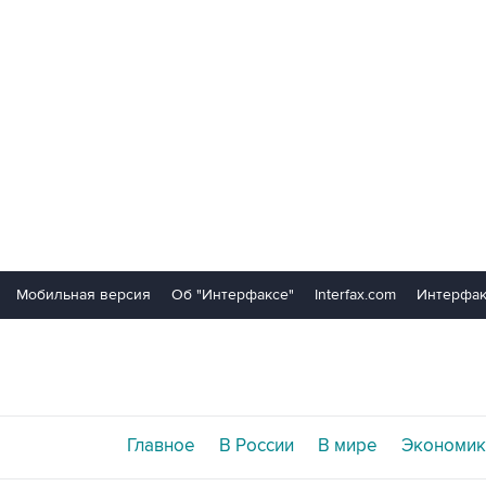
Мобильная версия
Об "Интерфаксе"
Interfax.com
Интерфак
Главное
В России
В мире
Экономик