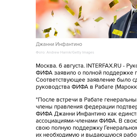
Джанни Инфантино
Фото: Andrew Harnik/Getty Images
Москва. 6 августа. INTERFAX.RU - 
ФИФА заявило о полной поддержке п
Соответствующее заявление было сд
руководства ФИФА в Рабате (Марокк
"После встречи в Рабате генеральн
члены правления федерации подтве
ФИФА Джанни Инфантино как единств
ассоциациями-членами ФИФА. В сво
свою полную поддержку Генерально
их необходимую и выдающуюся работу