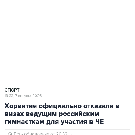
3 июля 10:45
"Рады возвращению величайшего!" В
"Вашингтоне" отреагировали на решение
Овечкина
5 января 14:03
Евгений Кузнецов стал игроком "Салавата
Юлаева"
СПОРТ
19:33, 7 августа 2026
Хорватия официально отказала в
визах ведущим российским
гимнасткам для участия в ЧЕ
Есть обновление от 20:32
→