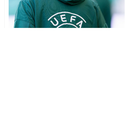
01 августа, 08:36
Инфантино отказался от плана по привлечению
инвесторов в ЧМ
31 июля, 14:06
Старший советник Инфантино подал в отставку
31 июля, 11:45
Источники Sky News узнали, что Инфантино теряет
поддержку из-за скандала с инвесторами ЧМ