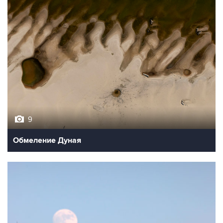
9
Обмеление Дуная