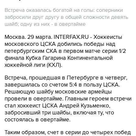
Встреча оказалась богатой на голы: соперники
забросили друг другу в общей сложности девять
шайб; одну из них - в овертайме
Москва. 29 марта. INTERFAX.RU - Хоккеисты
московского ЦСКА добились победы над
петербургским СКА в первом матче серии 1/2
финала Кубка Гагарина Континентальной
хоккейной лиги (КХЛ).
Встреча, прошедшая в Петербурге в четверг,
завершилась со счетом 5:4 в пользу ЦСКА.
Решающую шайбу московские армейцы
провели в овертайме. Главным героем встречи
стал хоккеист ЦСКА Андрей Кузьменко,
забросивший три шайбы, включая ту, что
состоялась в овертайме.
Таким образом, счет в серии до четырех побед