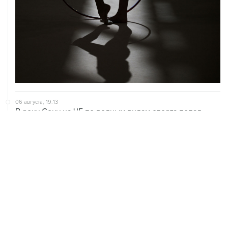
06 августа, 19:13
В реку Сену на ЧЕ по водным видам спорта попал
бензин