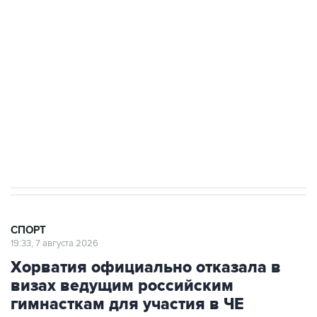
3 июля 10:45
"Рады возвращению величайшего!" В
"Вашингтоне" отреагировали на решение
Овечкина
5 января 14:03
Евгений Кузнецов стал игроком "Салавата
Юлаева"
СПОРТ
19:33, 7 августа 2026
Хорватия официально отказала в
визах ведущим российским
гимнасткам для участия в ЧЕ