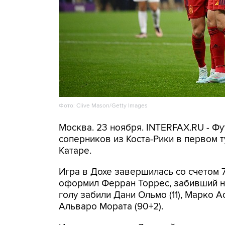
Фото: Clive Mason/Getty Images
Москва. 23 ноября. INTERFAX.RU - Ф
соперников из Коста-Рики в первом 
Катаре.
Игра в Дохе завершилась со счетом 7
оформил Ферран Торрес, забивший на 
голу забили Дани Ольмо (11), Марко Асе
Альваро Мората (90+2).