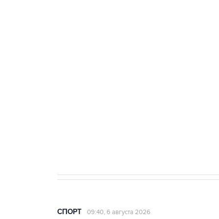
Купить подписку на
Подписа
профессиональную ленту
главных
СПОРТ
09:40, 6 августа 2026