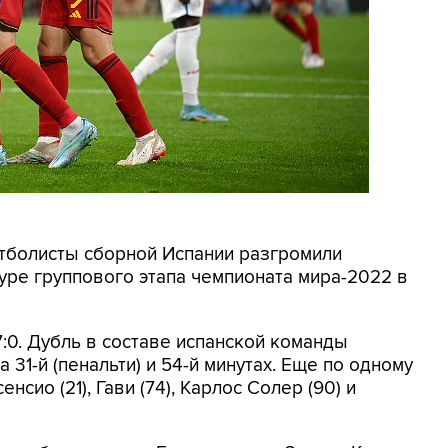
утболисты сборной Испании разгромили
туре группового этапа чемпионата мира-2022 в
:0. Дубль в составе испанской команды
31-й (пенальти) и 54-й минутах. Еще по одному
нсио (21), Гави (74), Карлос Солер (90) и