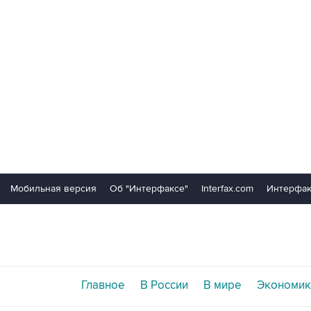
Мобильная версия
Об "Интерфаксе"
Interfax.com
Интерфак
Главное
В России
В мире
Экономик