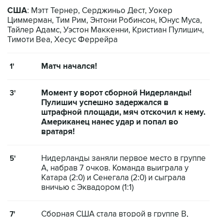
США
: Мэтт Тернер, Серджиньо Дест, Уокер
Циммерман, Тим Рим, Энтони Робинсон, Юнус Муса,
Тайлер Адамс, Уэстон Маккенни, Кристиан Пулишич,
Тимоти Веа, Хесус Феррейра
Матч начался!
1'
Момент у ворот сборной Нидерланды!
3'
Пулишич успешно задержался в
штрафной площади, мяч отскочил к нему.
Американец нанес удар и попал во
вратаря!
Нидерланды заняли первое место в группе
5'
А, набрав 7 очков. Команда выиграла у
Катара (2:0) и Сенегала (2:0) и сыграла
вничью с Эквадором (1:1)
Сборная США стала второй в группе В,
7'