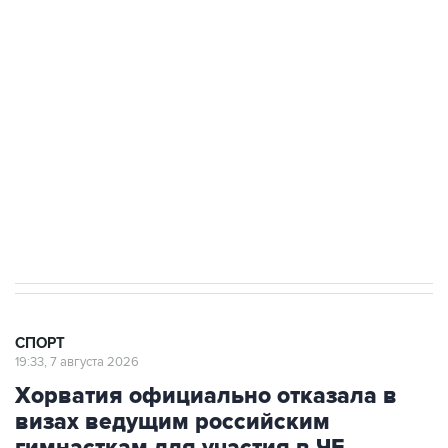
3 июля 10:45
"Рады возвращению величайшего!" В
"Вашингтоне" отреагировали на решение
Овечкина
5 января 14:03
Евгений Кузнецов стал игроком "Салавата
Юлаева"
СПОРТ
19:33, 7 августа 2026
Хорватия официально отказала в
визах ведущим российским