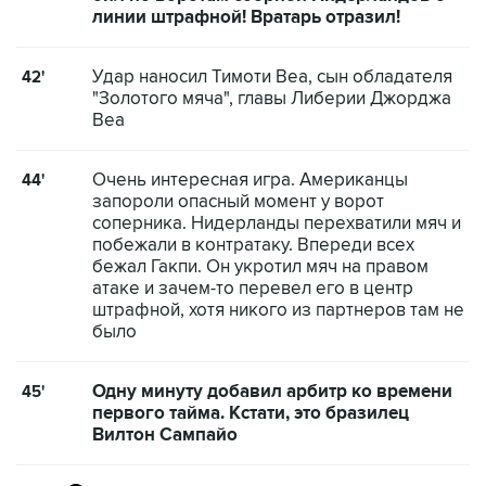
линии штрафной! Вратарь отразил!
Удар наносил Тимоти Веа, сын обладателя
42'
"Золотого мяча", главы Либерии Джорджа
Веа
Очень интересная игра. Американцы
44'
запороли опасный момент у ворот
соперника. Нидерланды перехватили мяч и
побежали в контратаку. Впереди всех
бежал Гакпи. Он укротил мяч на правом
атаке и зачем-то перевел его в центр
штрафной, хотя никого из партнеров там не
было
Одну минуту добавил арбитр ко времени
45'
первого тайма. Кстати, это бразилец
Вилтон Сампайо