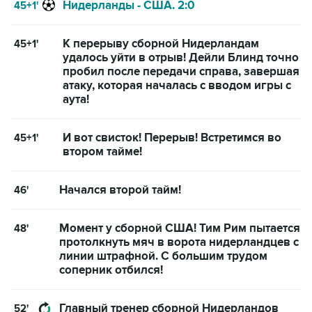
Нидерланды - США. 2:0
45+1'
К перерыву сборной Нидерландам
45+1'
удалось уйти в отрыв! Дейли Блинд точно
пробил после передачи справа, завершая
атаку, которая началась с вводом игры с
аута!
И вот свисток! Перерыв! Встретимся во
45+1'
втором тайме!
Начался второй тайм!
46'
Момент у сборной США! Тим Рим пытается
48'
протолкнуть мяч в ворота нидерландцев с
линии штрафной. С большим трудом
соперник отбился!
Главный тренер сборной Нидерландов
52'