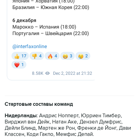
Стартовые составы команд
Нидерланды
: Андрис Нопперт, Юрриен Тимбер,
Вирджил ван Дейк, Натан Аке, Дензел Думфрис,
Дейли Блинд, Мартен же Рон, Френки де Йонг, Дави
Классен, Коди Гакпо, Мемфис Депай.