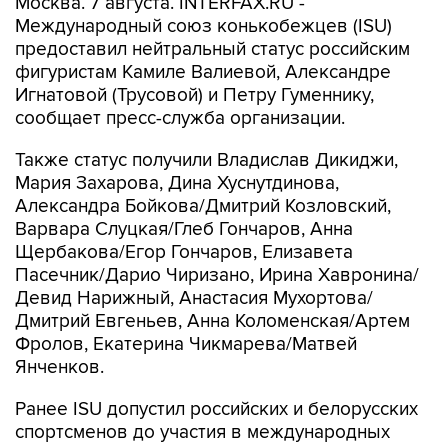
Москва. 7 августа. INTERFAX.RU -
Международный союз конькобежцев (ISU)
предоставил нейтральный статус российским
фигуристам Камиле Валиевой, Александре
Игнатовой (Трусовой) и Петру Гуменнику,
сообщает пресс-служба организации.
Также статус получили Владислав Дикиджи,
Мария Захарова, Дина Хуснутдинова,
Александра Бойкова/Дмитрий Козловский,
Варвара Слуцкая/Глеб Гончаров, Анна
Щербакова/Егор Гончаров, Елизавета
Пасечник/Дарио Чиризано, Ирина Хавронина/
Девид Нарижный, Анастасия Мухортова/
Дмитрий Евгеньев, Анна Коломенская/Артем
Фролов, Екатерина Чикмарева/Матвей
Янченков.
Ранее ISU допустил российских и белорусских
спортсменов до участия в международных