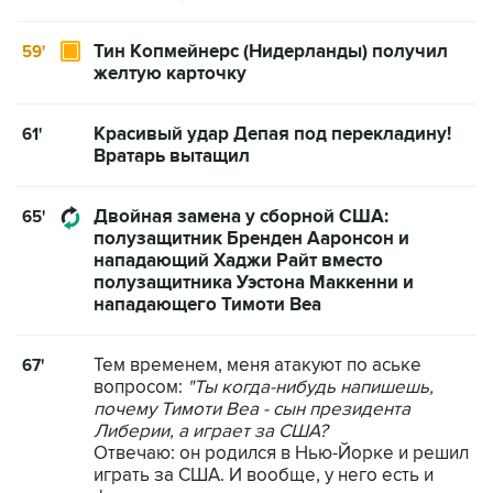
Тин Копмейнерс (Нидерланды) получил
59'
желтую карточку
Красивый удар Депая под перекладину!
61'
Вратарь вытащил
Двойная замена у сборной США:
65'
полузащитник Бренден Ааронсон и
нападающий Хаджи Райт вместо
полузащитника Уэстона Маккенни и
нападающего Тимоти Веа
Тем временем, меня атакуют по аське
67'
вопросом:
"Ты когда-нибудь напишешь,
почему Тимоти Веа - сын президента
Либерии, а играет за США?
Отвечаю: он родился в Нью-Йорке и решил
играть за США. И вообще, у него есть и