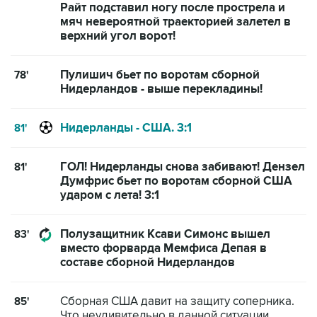
Райт подставил ногу после прострела и
мяч невероятной траекторией залетел в
верхний угол ворот!
Пулишич бьет по воротам сборной
78'
Нидерландов - выше перекладины!
Нидерланды - США. 3:1
81'
ГОЛ! Нидерланды снова забивают! Дензел
81'
Думфрис бьет по воротам сборной США
ударом с лета! 3:1
Полузащитник Ксави Симонс вышел
83'
вместо форварда Мемфиса Депая в
составе сборной Нидерландов
Сборная США давит на защиту соперника.
85'
Что неудивительно в данной ситуации