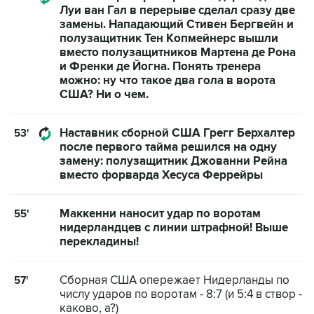
Луи ван Гал в перерыве сделал сразу две
замены. Нападающий Стивен Бергвейн и
полузащитник Тен Копмейнерс вышли
вместо полузащитников Мартена де Рона
и Френки де Йогна. Понять тренера
можно: ну что такое два гола в ворота
США? Ни о чем.
Наставник сборной США Грегг Берхалтер
53'
после первого тайма решился на одну
замену: полузащитник Джованни Рейна
вместо форварда Хесуса Феррейры
Маккенни наносит удар по воротам
55'
нидерландцев с линии штрафной! Выше
перекладины!
Сборная США опережает Нидерланды по
57'
числу ударов по воротам - 8:7 (и 5:4 в створ -
каково, а?)