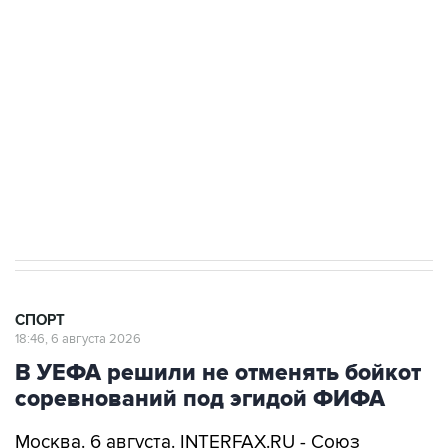
Купить подписку на профессиональную ленту
Подписаться на рассылку главных новостей сайта
Получать оперативные новости в официальном
канале
СПОРТ
18:46, 6 августа 2026
В УЕФА решили не отменять бойкот
соревнований под эгидой ФИФА
Москва. 6 августа. INTERFAX.RU - Союз